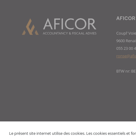
AFICOR
Coupl’ Voie
9600 Renai
055 23 00 
ronse@afi
BTW nr: BE
Le présent site internet utilise des cookies. Les cookies essentiels et 