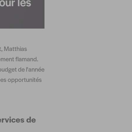
our les
t, Matthias
ement flamand.
 budget de l'année
 des opportunités
ervices de