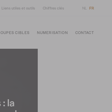
Liens utiles et outils
Chiffres clés
NL
FR
OUPES CIBLES
NUMERISATION
CONTACT
: la