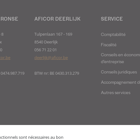
 RONSE
AFICOR DEERLIJK
SERVICE
Comptabilité
 8
Tulpenlaan 167 - 169
x
8540 Deerlijk
Fiscalité
40
056 71 22 01
Conseils en économ
cor.be
deerlijk@aficor.be
d’entreprise
Conseils juridiques
 0474.987.719
BTW nr: BE 0430.313.279
Accompagnement de
Autres services
fonctionnels sont nécessaires au bon