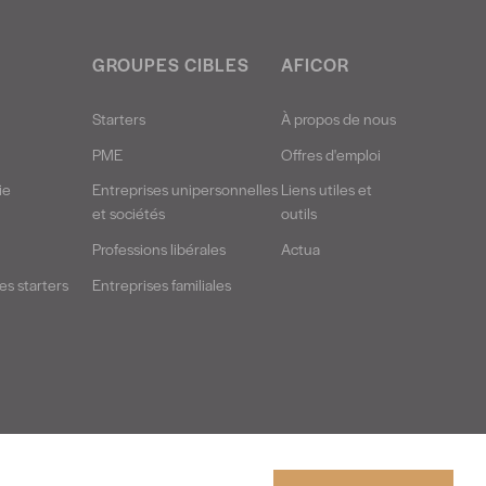
GROUPES CIBLES
AFICOR
Starters
À propos de nous
PME
Offres d'emploi
ie
Entreprises unipersonnelles
Liens utiles et
et sociétés
outils
Professions libérales
Actua
s starters
Entreprises familiales