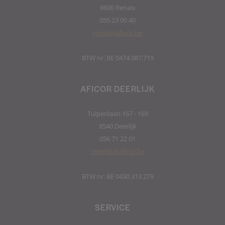
9600 Renaix
055 23 00 40
ronse@aficor.be
BTW nr: BE 0474.987.719
AFICOR DEERLIJK
Tulpenlaan 167 - 169
8540 Deerlijk
056 71 22 01
deerlijk@aficor.be
BTW nr: BE 0430.313.279
SERVICE