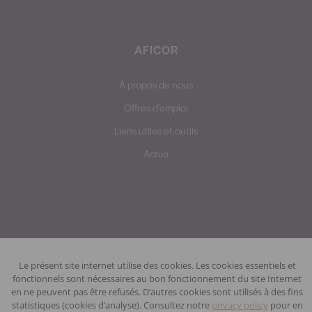
AFICOR
À propos de nous
Offres d'emploi
Liens utiles et outils
Actua
Le présent site internet utilise des cookies. Les cookies essentiels et
Privacy policy
Disclaimer
fonctionnels sont nécessaires au bon fonctionnement du site Internet
en ne peuvent pas être refusés. D’autres cookies sont utilisés à des fins
© Two Impress 2022
statistiques (cookies d’analyse). Consultez notre
privacy policy
pour en