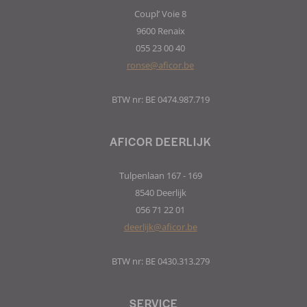
Coupl’ Voie 8
9600 Renaix
055 23 00 40
ronse@aficor.be
BTW nr: BE 0474.987.719
AFICOR DEERLIJK
Tulpenlaan 167 - 169
8540 Deerlijk
056 71 22 01
deerlijk@aficor.be
BTW nr: BE 0430.313.279
SERVICE