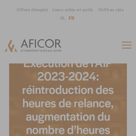
Offres d’emploi
Liens utiles et outils
Chiffres clés
NL
FR
02/10/2023
ACTUA
Exécution de l’AIP
2023-2024:
réintroduction des
heures de relance,
augmentation du
nombre d’heures