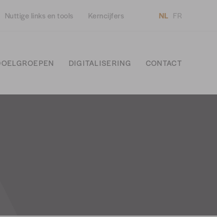
Nuttige links en tools
Kerncijfers
NL
FR
DOELGROEPEN
DIGITALISERING
CONTACT