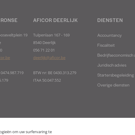
 RONSE
AFICOR DEERLIJK
DIENSTEN
Accountancy
ooseveltplein 19
Tulpenlaan 167 - 169
e
8540 Deerlijk
Fiscaliteit
40
056 71 22 01
Bedrijfseconomisch 
cor.be
deerlijk@aficor.be
Juridisch advies
 0474.987.719
BTW nr: BE 0430.313.279
Startersbegeleiding
6.179
ITAA 50.047.552
Overige diensten
ogieën om uw surfervaring te