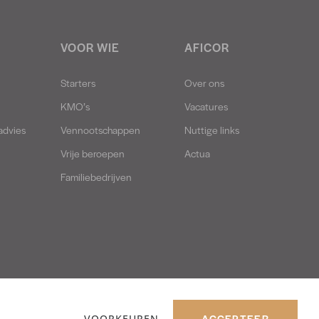
VOOR WIE
AFICOR
Starters
Over ons
KMO’s
Vacatures
advies
Vennootschappen
Nuttige links
Vrije beroepen
Actua
Familiebedrijven
ACCEPTEER
VOORKEUREN