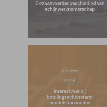
Ex-zaakvoerder beschuldigd van
schijnwerknemerschap
31/10/2022
ACTUA
Interestvoet bij
betalingsachterstand
handelstransacties