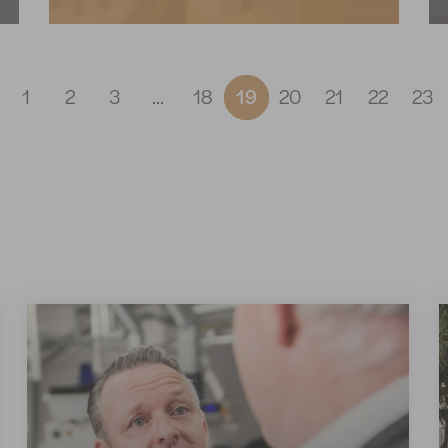
(current)
(current)
1
1
2
2
3
3
...
...
18
18
19
19
20
20
21
21
22
22
23
23