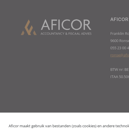
AFICOR
Franklin R
9600 Rons
055 23 00 
ronse@afi
BTW nr: BE
ITAA 50.50
Aficor maakt gebruik van bestanden (zoals cookies) en andere technol