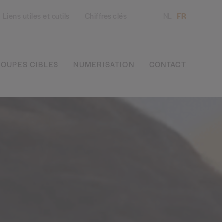
Liens utiles et outils
Chiffres clés
NL
FR
OUPES CIBLES
NUMERISATION
CONTACT