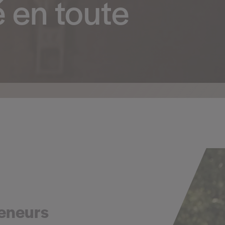
é en toute
reneurs