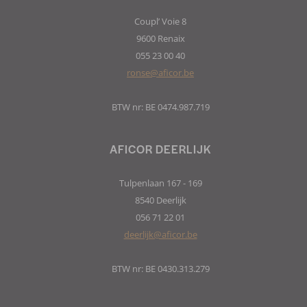
Coupl’ Voie 8
9600 Renaix
055 23 00 40
ronse@aficor.be
BTW nr: BE 0474.987.719
AFICOR DEERLIJK
Tulpenlaan 167 - 169
8540 Deerlijk
056 71 22 01
deerlijk@aficor.be
BTW nr: BE 0430.313.279