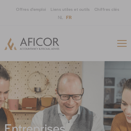
Offres d’emploi
Liens utiles et outils
Chiffres clés
NL
FR
Entreprises