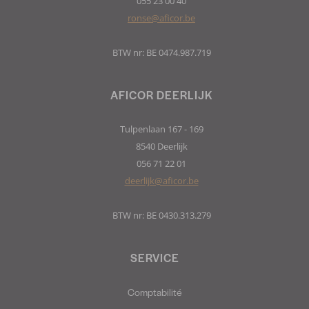
055 23 00 40
ronse@aficor.be
BTW nr: BE 0474.987.719
AFICOR DEERLIJK
Tulpenlaan 167 - 169
8540 Deerlijk
056 71 22 01
deerlijk@aficor.be
BTW nr: BE 0430.313.279
SERVICE
Comptabilité