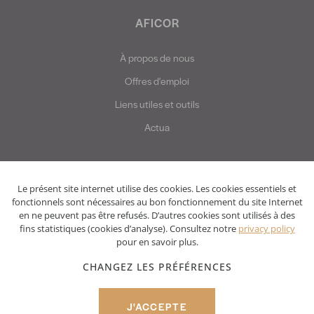
AFICOR
À propos de nous
Offres d'emploi
Liens utiles et outils
Actua
Le présent site internet utilise des cookies. Les cookies essentiels et
fonctionnels sont nécessaires au bon fonctionnement du site Internet
en ne peuvent pas être refusés. D’autres cookies sont utilisés à des
fins statistiques (cookies d’analyse). Consultez notre
privacy policy
pour en savoir plus.
Privacy policy
Disclaimer
CHANGEZ LES PRÉFÉRENCES
© Two Impress 2022
J'ACCEPTE