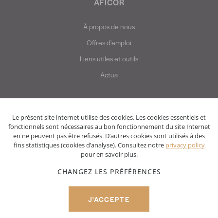
AFICOR
À propos de nous
Offres d'emploi
Liens utiles et outils
Actua
Le présent site internet utilise des cookies. Les cookies essentiels et
fonctionnels sont nécessaires au bon fonctionnement du site Internet
en ne peuvent pas être refusés. D’autres cookies sont utilisés à des
fins statistiques (cookies d’analyse). Consultez notre
privacy policy
pour en savoir plus.
Privacy policy
Disclaimer
CHANGEZ LES PRÉFÉRENCES
© Two Impress 2022
J'ACCEPTE