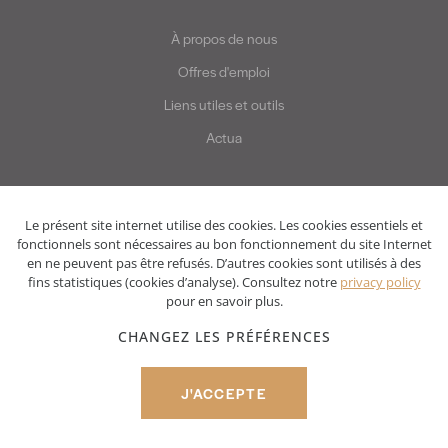
À propos de nous
Offres d'emploi
Liens utiles et outils
Actua
Le présent site internet utilise des cookies. Les cookies essentiels et
fonctionnels sont nécessaires au bon fonctionnement du site Internet
en ne peuvent pas être refusés. D’autres cookies sont utilisés à des
fins statistiques (cookies d’analyse). Consultez notre
privacy policy
pour en savoir plus.
Privacy policy
Disclaimer
CHANGEZ LES PRÉFÉRENCES
© Two Impress 2022
J'ACCEPTE