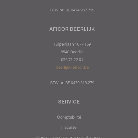
BTW nr: BE 0474.987.719
AFICOR DEERLIJK
Tulpenlaan 167 - 169
8540 Deerlijk
056 71 22 01
deerlijk@aficor.be
BTW nr: BE 0430.313.279
SERVICE
Comptabilité
Fiscalité
Conseils en économie d’entreprise