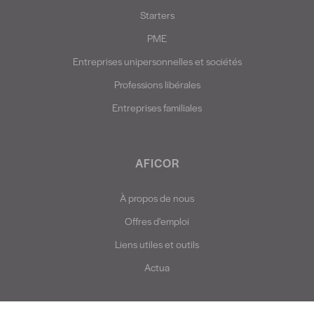
Starters
PME
Entreprises unipersonnelles et sociétés
Professions libérales
Entreprises familiales
AFICOR
À propos de nous
Offres d'emploi
Liens utiles et outils
Actua