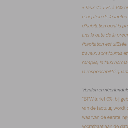
« Taux de TVA à 6%: en
réception de la factur
d'habitation dont la p
ans la date de la premi
l'habitation est utilis
travaux sont fournis e
remplie, le taux norma
la responsabilité quan
Version en néerlandai
“BTW-tarief 6%: bij ge
van de factuur, wordt
waarvan de eerste inge
voorafgaat aan de datu