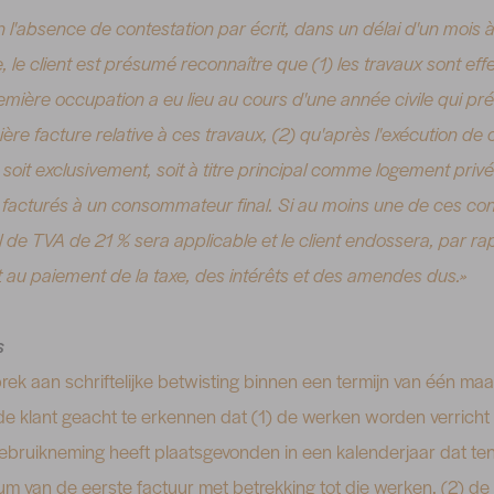
 l'absence de contestation par écrit, dans un délai d'un mois 
e, le client est présumé reconnaître que (1) les travaux sont ef
remière occupation a eu lieu au cours d'une année civile qui p
ère facture relative à ces travaux, (2) qu'après l'exécution de 
ée, soit exclusivement, soit à titre principal comme logement priv
t facturés à un consommateur final. Si au moins une de ces con
l de TVA de 21 % sera applicable et le client endossera, par ra
t au paiement de la taxe, des intérêts et des amendes dus.»
s
brek aan schriftelijke betwisting binnen een termijn van één m
 de klant geacht te erkennen dat (1) de werken worden verrich
bruikneming heeft plaatsgevonden in een kalenderjaar dat ten 
m van de eerste factuur met betrekking tot die werken, (2) de 