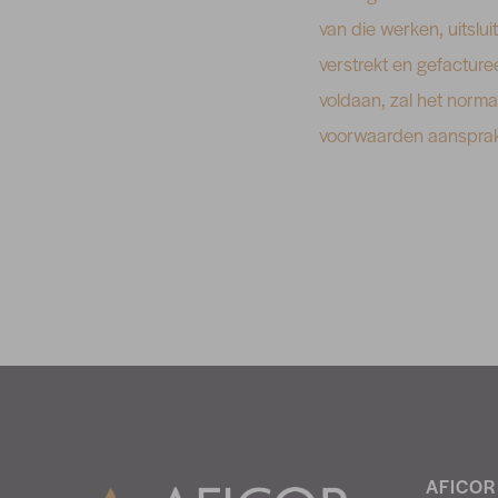
van die werken, uitslu
verstrekt en gefactur
voldaan, zal het norma
voorwaarden aansprakel
AFICOR