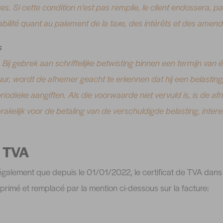
es. Si cette condition n’est pas remplie, le client endossera, p
abilité quant au paiement de la taxe, des intérêts et des amend
s
. Bij gebrek aan schriftelijke betwisting binnen een termijn va
ur, wordt de afnemer geacht te erkennen dat hij een belasting
eriodieke aangiften. Als die voorwaarde niet vervuld is, is de a
kelijk voor de betaling van de verschuldigde belasting, inter
e TVA
galement que depuis le 01/01/2022, le certificat de TVA dans 
primé et remplacé par la mention ci-dessous sur la facture: