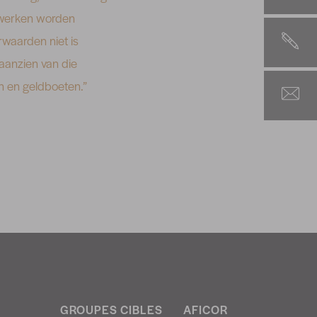
e werken worden
rwaarden niet is
 aanzien van die
n en geldboeten.”
GROUPES CIBLES
AFICOR