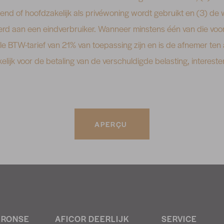
itend of hoofdzakelijk als privéwoning wordt gebruikt en (3) d
eerd aan een eindverbruiker. Wanneer minstens één van die voo
le BTW-tarief van 21% van toepassing zijn en is de afnemer ten
ijk voor de betaling van de verschuldigde belasting, intereste
APERÇU
 RONSE
AFICOR DEERLIJK
SERVICE