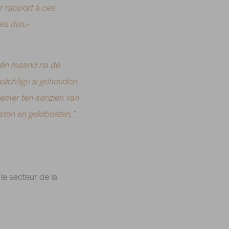
ar rapport à ces
es dus.»
n één maand na de
plichtige is gehouden
fnemer ten aanzien van
esten en geldboeten.”
le secteur de la