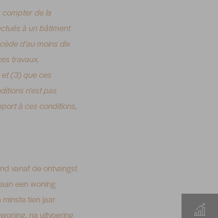
à compter de la
fectués à un bâtiment
récède d'au moins dix
ces travaux,
é et (3) que ces
ditions n'est pas
pport à ces conditions,
aand vanaf de ontvangst
t aan een woning
minste tien jaar
woning, na uitvoering