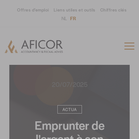
Offres d’emploi
Liens utiles et outils
Chiffres clés
NL
FR
20/07/2025
ACTUA
Emprunter de
l'argent à son