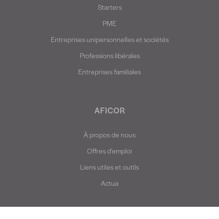
Starters
PME
Entreprises unipersonnelles et sociétés
Professions libérales
Entreprises familiales
AFICOR
À propos de nous
Offres d'emploi
Liens utiles et outils
Actua