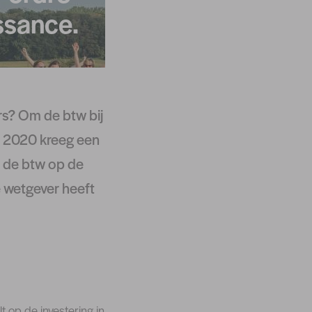
ssance.
s? Om de btw bij
d 2020 kreeg een
s de btw op de
 wetgever heeft
t op de investering in