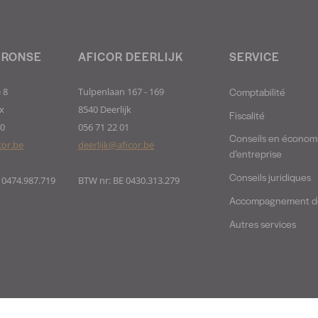
 RONSE
AFICOR DEERLIJK
SERVICE
Comptabilité
 8
Tulpenlaan 167 - 169
x
8540 Deerlijk
Fiscalité
40
056 71 22 01
Conseils en économ
cor.be
deerlijk@aficor.be
d’entreprise
Conseils juridiques
 0474.987.719
BTW nr: BE 0430.313.279
Accompagnement de
Autres services