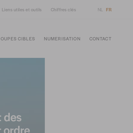
Liens utiles et outils
Chiffres clés
NL
FR
OUPES CIBLES
NUMERISATION
CONTACT
t des
 ordre