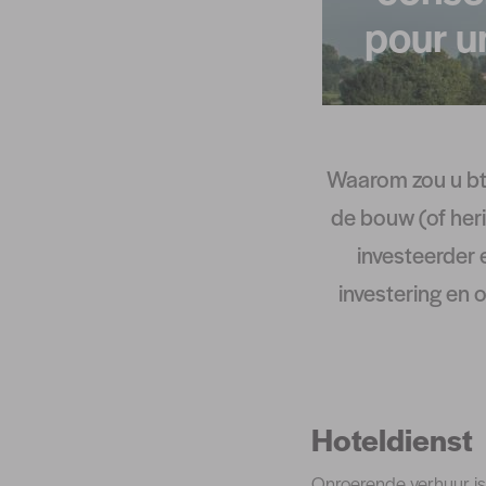
pour u
Waarom zou u bt
de bouw (of her
investeerder 
investering en
Hoteldienst
Onroerende verhuur is 