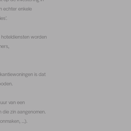
an echter enkele
es’.
er hoteldiensten worden
mers,
akantiewoningen is dat
boden.
huur van een
n die zin aangenomen.
oonmaken, …).