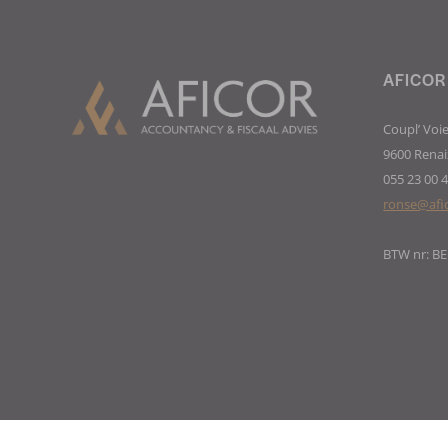
AFICOR
Coupl’ Voie
9600 Renai
055 23 00 
ronse@afi
BTW nr: BE