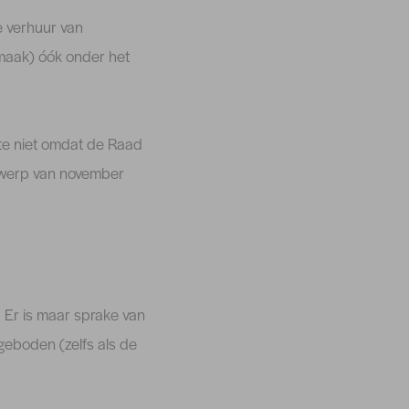
e verhuur van
maak) óók onder het
te niet omdat de Raad
twerp van november
 Er is maar sprake van
geboden (zelfs als de