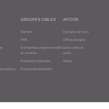
GROUPES CIBLES
AFICOR
Starters
À propos de nous
PME
Offres d'emploi
ie
Entreprises unipersonnelles
Liens utiles et
et sociétés
outils
Professions libérales
Actua
s starters
Entreprises familiales