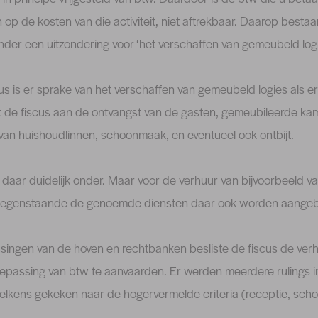
op de kosten van die activiteit, niet aftrekbaar. Daarop besta
der een uitzondering voor ‘het verschaffen van gemeubeld logi
us is er sprake van het verschaffen van gemeubeld logies als 
kt de fiscus aan de ontvangst van de gasten, gemeubileerde ka
 van huishoudlinnen, schoonmaak, en eventueel ook ontbijt.
 daar duidelijk onder. Maar voor de verhuur van bijvoorbeeld v
iettegenstaande de genoemde diensten daar ook worden aange
ssingen van de hoven en rechtbanken besliste de fiscus de ver
epassing van btw te aanvaarden. Er werden meerdere rulings i
telkens gekeken naar de hogervermelde criteria (receptie, sch