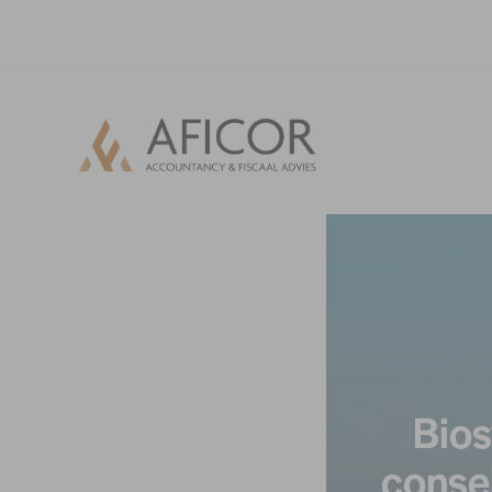
Bios
conse