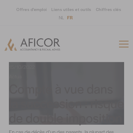
Offres d’emploi
Liens utiles et outils
Chiffres clés
NL
FR
15/10/2022
Actua
Compte à vue dans
la succession : risque
de double imposition
En cas de décès d’un des parents, la plupart des