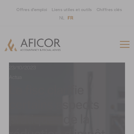
Offres d’emploi
Liens utiles et outils
Chiffres clés
NL
FR
23/10/2023
Actua
Le fisc clarifie
certains aspects
pratiques de la
réduction d’impôt