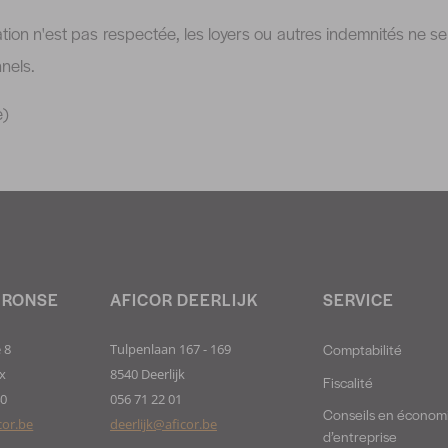
gation n'est pas respectée, les loyers ou autres indemnités ne s
nnels.
e)
 RONSE
AFICOR DEERLIJK
SERVICE
Comptabilité
 8
Tulpenlaan 167 - 169
x
8540 Deerlijk
Fiscalité
40
056 71 22 01
Conseils en économ
cor.be
deerlijk@aficor.be
d’entreprise