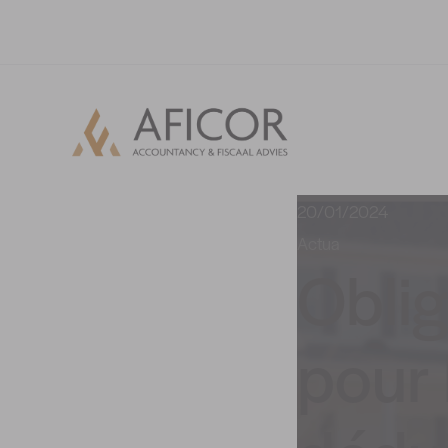
20/01/2024
Actua
Oblig
pour 