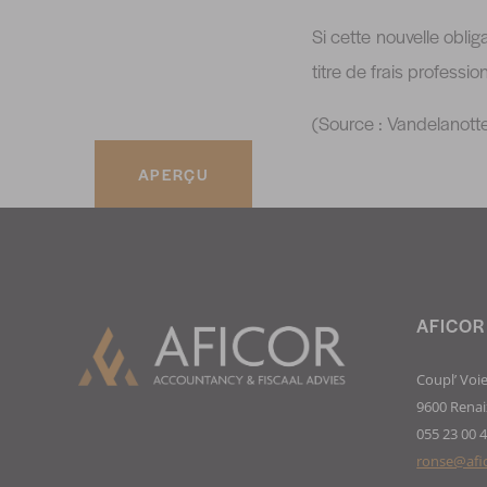
Si cette nouvelle obli
titre de frais professio
(Source : Vandelanott
APERÇU
AFICOR
Coupl’ Voie
9600 Renai
055 23 00 
ronse@afi