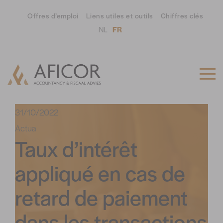
Offres d’emploi
Liens utiles et outils
Chiffres clés
NL
FR
31/10/2022
Actua
Taux d’intérêt
appliqué en cas de
retard de paiement
dans les transactions