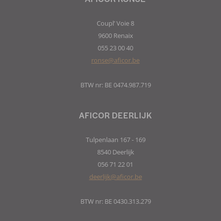
Coupl’ Voie 8
9600 Renaix
055 23 00 40
ronse@aficor.be
BTW nr: BE 0474.987.719
AFICOR DEERLIJK
Tulpenlaan 167 - 169
8540 Deerlijk
056 71 22 01
deerlijk@aficor.be
BTW nr: BE 0430.313.279