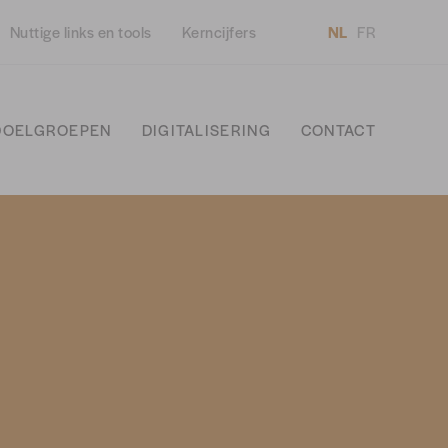
Nuttige links en tools
Kerncijfers
NL
FR
DOELGROEPEN
DIGITALISERING
CONTACT