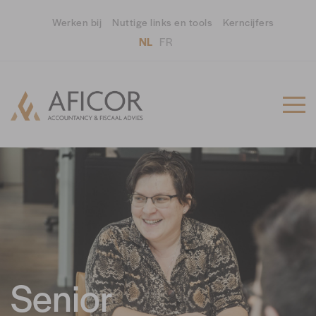
Werken bij
Nuttige links en tools
Kerncijfers
NL
FR
Senior