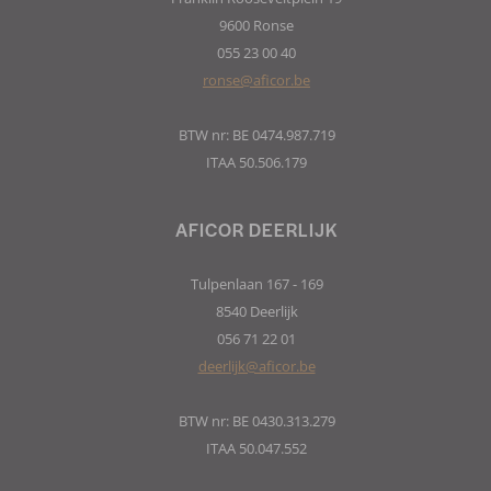
9600 Ronse
055 23 00 40
ronse@aficor.be
BTW nr: BE 0474.987.719
ITAA 50.506.179
AFICOR DEERLIJK
Tulpenlaan 167 - 169
8540 Deerlijk
056 71 22 01
deerlijk@aficor.be
BTW nr: BE 0430.313.279
ITAA 50.047.552