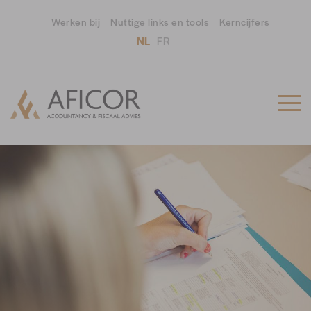
Werken bij
Nuttige links en tools
Kerncijfers
NL
FR