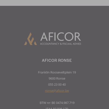
AFICOR RONSE
Franklin Rooseveltplein 19
9600 Ronse
055 23 00 40
ronse@aficor.be
BTW nr: BE 0474.987.719
ITAA 50.506.179