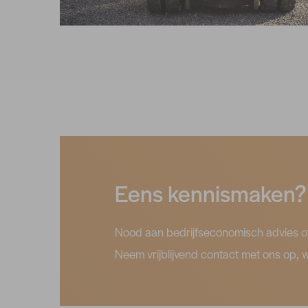
Eens kennismaken?
Nood aan bedrijfseconomisch advies of
Neem vrijblijvend contact met ons op, w