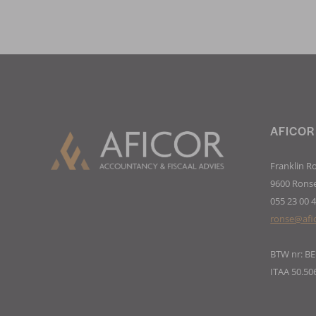
AFICOR
Franklin R
9600 Rons
055 23 00 
ronse@afi
BTW nr: BE
ITAA 50.50