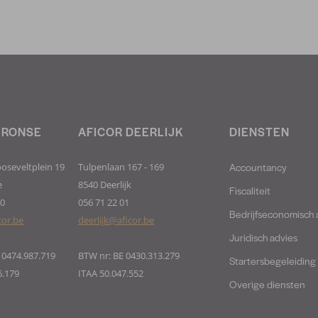
 RONSE
AFICOR DEERLIJK
DIENSTEN
Accountancy
ooseveltplein 19
Tulpenlaan 167 - 169
e
8540 Deerlijk
Fiscaliteit
40
056 71 22 01
Bedrijfseconomisch 
cor.be
deerlijk@aficor.be
Juridisch advies
 0474.987.719
BTW nr: BE 0430.313.279
Startersbegeleiding
6.179
ITAA 50.047.552
Overige diensten