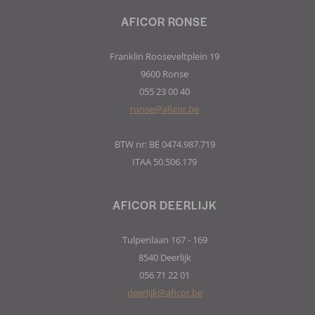
AFICOR RONSE
Franklin Rooseveltplein 19
9600 Ronse
055 23 00 40
ronse@aficor.be
BTW nr: BE 0474.987.719
ITAA 50.506.179
AFICOR DEERLIJK
Tulpenlaan 167 - 169
8540 Deerlijk
056 71 22 01
deerlijk@aficor.be