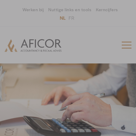
Werken bij
Nuttige links en tools
Kerncijfers
NL
FR