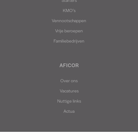
KMO’s
Vennootschappen
Vrije beroepen
Familiebedrijven
AFICOR
Over ons
Vacatures
Nuttige links
Actua