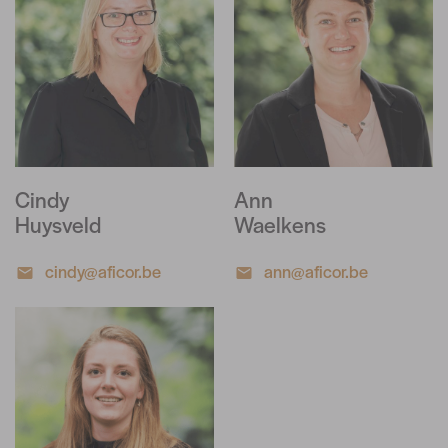
Cindy
Ann
Huysveld
Waelkens
cindy@aficor.be
ann@aficor.be