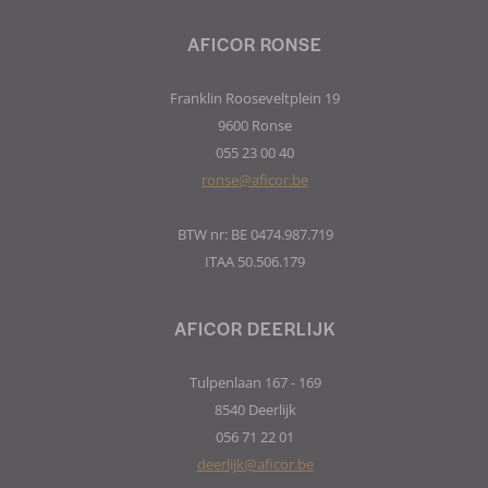
AFICOR RONSE
Franklin Rooseveltplein 19
9600 Ronse
055 23 00 40
ronse@aficor.be
BTW nr: BE 0474.987.719
ITAA 50.506.179
AFICOR DEERLIJK
Tulpenlaan 167 - 169
8540 Deerlijk
056 71 22 01
deerlijk@aficor.be