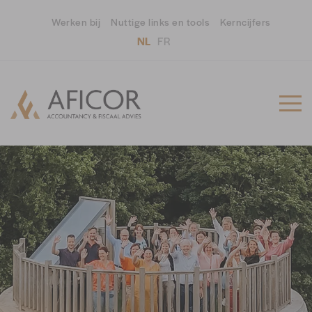
Werken bij
Nuttige links en tools
Kerncijfers
NL
FR