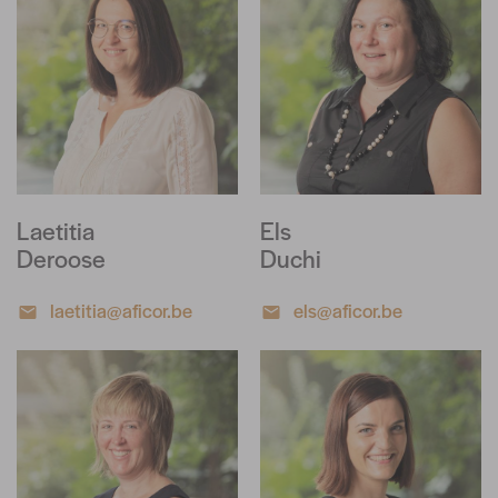
Laetitia
Els
Deroose
Duchi
laetitia@aficor.be
els@aficor.be