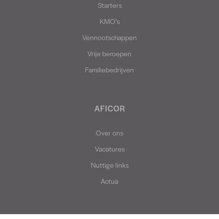
Starters
KMO’s
Vennootschappen
Vrije beroepen
Familiebedrijven
AFICOR
Over ons
Vacatures
Nuttige links
Actua