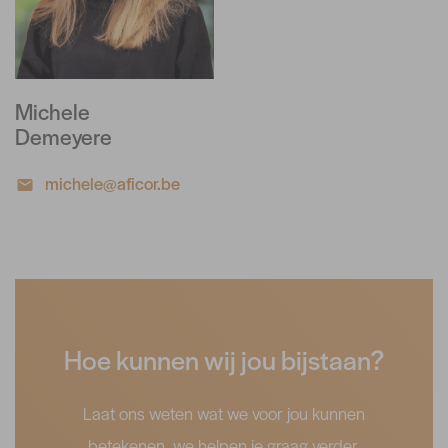
Michele
Demeyere
michele@aficor.be
Hoe kunnen wij jou bijstaan?
Laat ons weten wat we voor jou kunnen
betekenen, we helpen je graag verder.