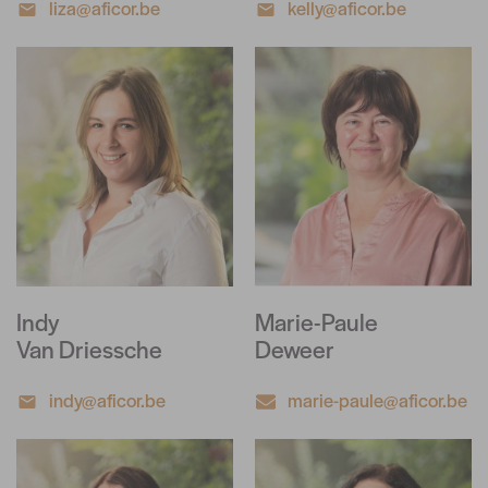
liza@aficor.be
kelly@aficor.be
Indy
Marie-Paule
Van Driessche
Deweer
indy@aficor.be
marie-paule@aficor.be