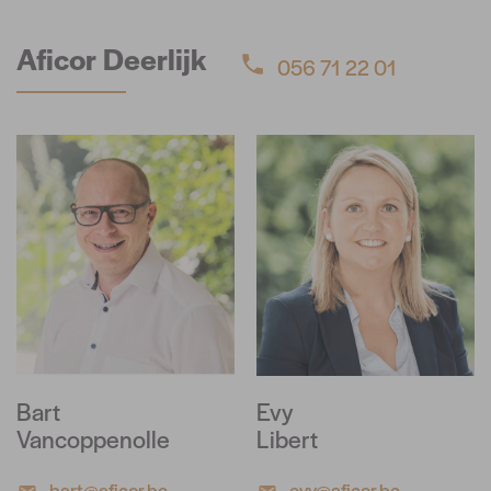
Aficor Deerlijk
056 71 22 01
Bart
Evy
Vancoppenolle
Libert
bart@aficor.be
evy@aficor.be