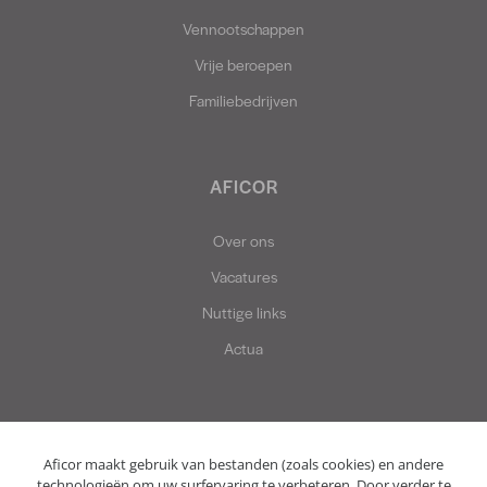
Vennootschappen
Vrije beroepen
Familiebedrijven
AFICOR
Over ons
Vacatures
Nuttige links
Actua
Aficor maakt gebruik van bestanden (zoals cookies) en andere
technologieën om uw surfervaring te verbeteren. Door verder te