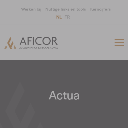
Werken bij
Nuttige links en tools
Kerncijfers
NL
FR
Actua