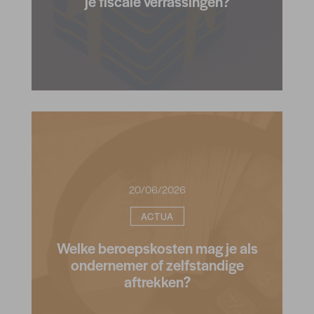
je fiscale verrassingen?
20/06/2026
ACTUA
Welke beroepskosten mag je als
ondernemer of zelfstandige
aftrekken?