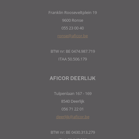
Franklin Rooseveltplein 19
9600 Ronse
055 23 00 40
ronse@aficor.be
BTW nr: BE 0474.987.719
ITAA 50.506.179
AFICOR DEERLIJK
Tulpenlaan 167 - 169
8540 Deerlijk
056 71 22 01
deerlijk@aficor.be
BTW nr: BE 0430.313.279