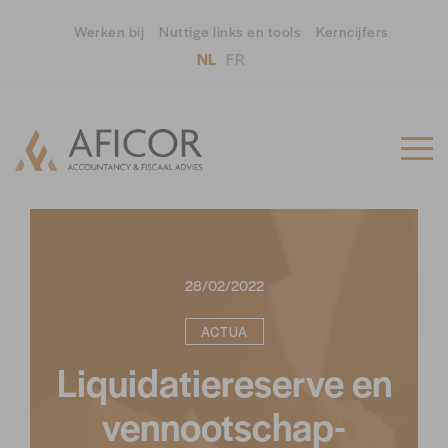
Werken bij
Nuttige links en tools
Kerncijfers
NL
FR
28/02/2022
ACTUA
Liquidatiereserve en
vennootschap-