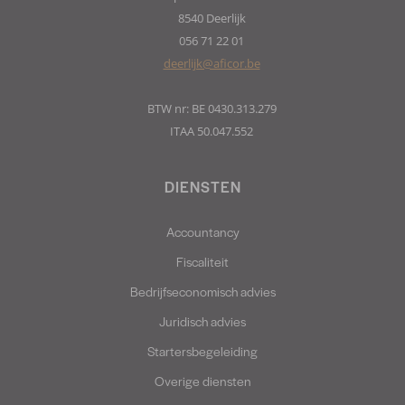
8540 Deerlijk
056 71 22 01
deerlijk@aficor.be
BTW nr: BE 0430.313.279
ITAA 50.047.552
DIENSTEN
Accountancy
Fiscaliteit
Bedrijfseconomisch advies
Juridisch advies
Startersbegeleiding
Overige diensten