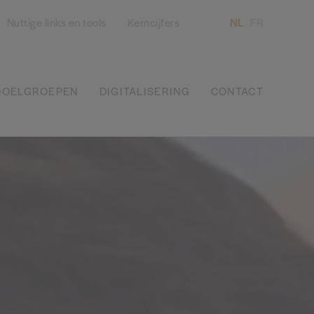
Nuttige links en tools
Kerncijfers
NL
FR
DOELGROEPEN
DIGITALISERING
CONTACT