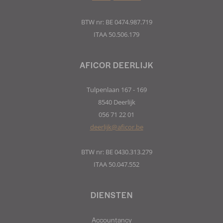
BTW nr: BE 0474.987.719
ITAA 50.506.179
AFICOR DEERLIJK
Tulpenlaan 167 - 169
8540 Deerlijk
056 71 22 01
deerlijk@aficor.be
BTW nr: BE 0430.313.279
ITAA 50.047.552
DIENSTEN
Accountancy