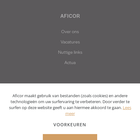
AFICOR
Over ons
Vacatures
Nuttige links
Actua
Aficor maakt gebruik van bestanden (zoals cookies) en andere
technologieën om uw surfervaring te verbeteren. Door verder te
surfen op deze website geeft u aan hiermee akkoord te gaan.
Lees
meer
Privacy policy
Disclaimer
VOORKEUREN
Website by Two Impress